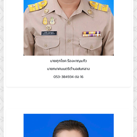
นายศุภโชค ร้องหาญแก้ว
นายกเทศมนตรีตำบลสันกลาง
053-384934 ต่อ 16