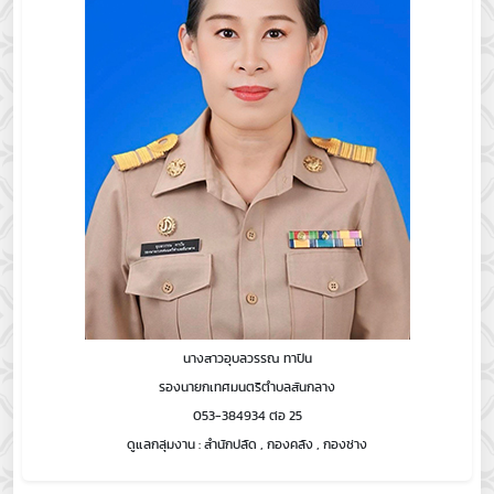
นางสาวอุบลวรรณ ทาปัน
รองนายกเทศมนตรีตำบลสันกลาง
053-384934 ต่อ 25
ดูแลกลุ่มงาน : สำนักปลัด , กองคลัง , กองช่าง