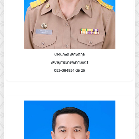
นางนภสร เลิศฐิติกุล
เลขานุการนายกเทศมนตรี
053-384934 ต่อ 26