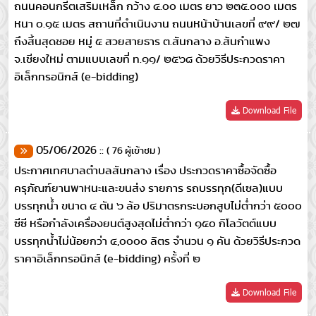
ถนนคอนกรีตเสริมเหล็ก กว้าง ๔.๐๐ เมตร ยาว ๒๓๕.๐๐๐ เมตร
หนา ๐.๑๕ เมตร สถานที่ดำเนินงาน ถนนหน้าบ้านเลขที่ ๙๙/ ๒๗
ถึงสิ้นสุดชอย หมู่ ๕ สวยสายธาร ต.สันกลาง อ.ส้นกำแพง
จ.เชียงใหม่ ตามแบบเลขที่ ท.๑๑/ ๒๕๖๘ ด้วยวิธีประกวดราคา
อิเล็กทรอนิกส์ (e-bidding)
Download File
05/06/2026 ::
( 76 ผู้เข้าชม )
ประกาศเทศบาลตำบลสันกลาง เรื่อง ประกวดราคาซื้อจัดซื้อ
ครุภัณฑ์ยานพาหนะและขนส่ง รายการ รถบรรทุก(ดีเซล)แบบ
บรรทุกน้ำ ขนาด ๔ ตัน ๖ ล้อ ปริมาตรกระบอกสูบไม่ต่ำกว่า ๕๐๐๐
ซีซี หรือกำลังเครื่องยนต์สูงสุดไม่ต่ำกว่า ๑๕๐ กิโลวัตต์แบบ
บรรทุกน้ำไม่น้อยกว่า ๔,๐๐๐๐ ลิตร จำนวน ๑ คัน ด้วยวิธีประกวด
ราคาอิเล็กทรอนิกส์ (e-bidding) ครั้งที่ ๒
Download File