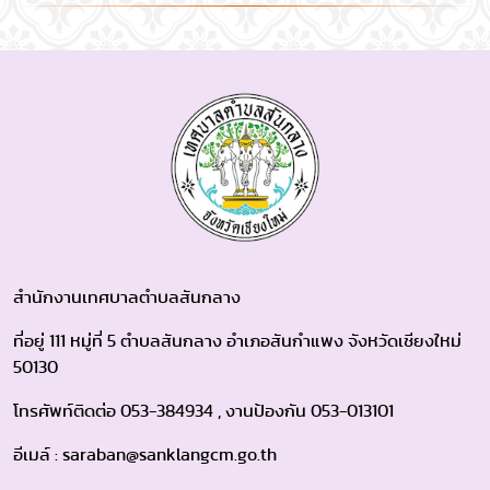
สำนักงานเทศบาลตำบลสันกลาง
ที่อยู่ 111 หมู่ที่ 5 ตำบลสันกลาง อำเภอสันกำแพง จังหวัดเชียงใหม่
50130
โทรศัพท์ติดต่อ 053-384934 , งานป้องกัน 053-013101
อีเมล์ : saraban@sanklangcm.go.th