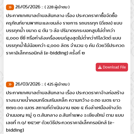
26/05/2026 ::
( 228 ผู้เข้าชม )
ประกาศเทศบาลตำบลสันกลาง เรื่อง ประกวคราคาซื้อจัดซื้อ
ครุภัณฑ์ยานพาหนะและขนส่ง รายการ รถบรรทุก (ดีเซล) แบบ
บรรทุกน้ำ ขนาด ๔ ตัน ๖ ล้อ ปริมาตรกระบอกสูบไม่ต่ำกว่า
๕,๐๐๐ ซีซี หรือกำลังเครื่องยนต์สูงสุดไม่ต่ำกว่ากิโลวัตต์ แบบ
บรรทุกน้ำไม่น้อยกว่า ๔,๐๐๐ ลิตร จำนวน ๑ คัน ด้วยวิธีประกวด
ราคาอิเล็กทรอนิกส์ (e-bidding) ครั้งที่ ๒
Download File
26/03/2026 ::
( 425 ผู้เข้าชม )
ประกาศเทศบาลตำบลสันกลาง เรื่อง ประกวดราคาจ้างก่อสร้าง
รางระบายน้ำคอนกรีตเสริมเหล็ก ความกว้าง ๐.๓๐ เมตร ยาว
๒๗๐.๐๐ เมตร สถานที่ดำเนินงาน ซอย ๕ ถึงลำเหมืองข้างวัด
บ้านมอญ หมู่ ๑ ต.สันกลาง อ.สันกำแพง จ.เชียงใหม่ ตาม แบบ
เลขที่ ท.๑/ ๒๕๖๙ ด้วยวิธีประกวดราคาอิเล็กทรอนิกส์ (e-
bidding)