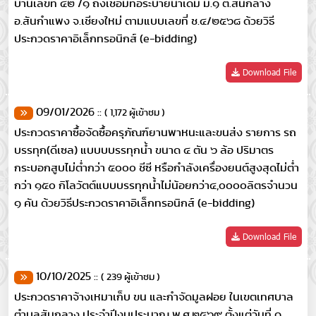
บ้านเลขที่ ๔๒ /๑ ถึงเชื่อมท่อระบายน้ำเดิม ม.๑ ต.สันกลาง
อ.สันกำแพง จ.เชียงใหม่ ตามแบบเลขที่ ช.๔/๒๕๖๘ ด้วยวิธี
ประกวดราคาอิเล็กทรอนิกส์ (e-bidding)
Download File
09/01/2026 ::
( 1,172 ผู้เข้าชม )
ประกวดราคาซื้อจัดซื้อครุภัณฑ์ยานพาหนะและขนส่ง รายการ รถ
บรรทุก(ดีเซล) แบบบบรรทุกน้ำ ขนาด ๔ ตัน ๖ ล้อ ปริมาตร
กระบอกสูบไม่ต่ำกว่า ๕๐๐๐ ชีซี หรือกำลังเครื่องยนต์สูงสุดไม่ต่ำ
กว่า ๑๕๐ กิโลวัตต์แบบบรรทุกน้ำไม่น้อยกว่า๔,๐๐๐๐ลิตรจำนวน
๑ คัน ด้วยวิธีประกวดราคาอิเล็กทรอนิกส์ (e-bidding)
Download File
10/10/2025 ::
( 239 ผู้เข้าชม )
ประกวดราคาจ้างเหมาเก็บ ขน และกำจัดมูลฝอย ในเขตเทศบาล
ตำบลสันกลาง ประจำปีงบประมาณ พ.ศ.๒๕๖๙ ตั้งแต่วันที่ ๑