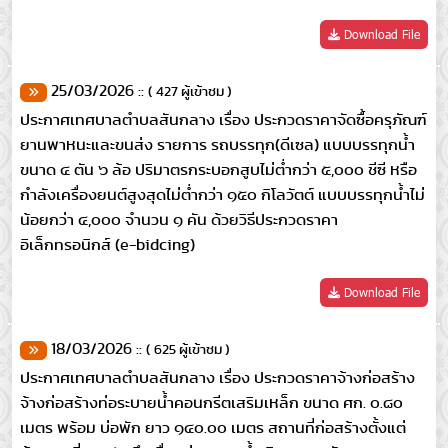
Download File
25/03/2026 ::
( 427 ผู้เข้าชม )
ประกาศเทศบาลตำบลสันกลาง เรื่อง ประกวดราคาจัดซื้อครุภัณฑ์
ยานพาหนะและขนส่ง รายการ รถบรรทุก(ดีเซล) แบบบรรทุกน้ำ
ขนาด ๔ ตัน ๖ ล้อ ปริมาตรกระบอกสูบไม่ต่ำกว่า ๕,๐๐๐ ชีซี หรือ
กำลังเครื่องยนต์สูงสุดไม่ต่ำกว่า ๑๕๐ กิโลวัตต์ แบบบรรทุกน้ำไม่
น้อยกว่า ๔,๐๐๐ จำนวน ๑ คัน ด้วยวิธีประกวดราคา
อิเล็กทรอนิกส์ (e-bidcing)
Download File
18/03/2026 ::
( 625 ผู้เข้าชม )
ประกาศเทศบาลตำบลสันกลาง เรื่อง ประกวดราคาจ้างก่อสร้าง
จ้างก่อสร้างท่อระบายน้ำคอนกรีตเสริมเหล็ก ขนาด ศก. ๐.๘๐
เมตร พร้อม บ่อพัก ยาว ๑๔๐.๐๐ เมตร สถานที่ก่อสร้างตั้งแต่