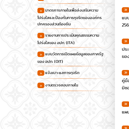
มาตรการภายในเพื่อส่งเสริมความ
แบบ
โปร่งใสและป้องกันการทุจริตขององค์กร
ปกครองส่วนท้องถิ่น
25
รายงานการประเมินคุณธรรมความ
โปร่งใสของ อปท. (ITA)
ประ
แบบวัดการเปิดเผยข้อมูลของภาครัฐ
ของ
ของ อปท. (OIT)
แจ้งเบาะแสการทุจริต
คู่
งานตรวจสอบภายใน
มิช
แผน