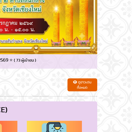
 2569 ⭐
12/06/2026 :: น
( 73 ผู้เข้าชม )
หลวงราชสาริณีสิ
ดูข่าวเด่น
ทั้งหมด
E)